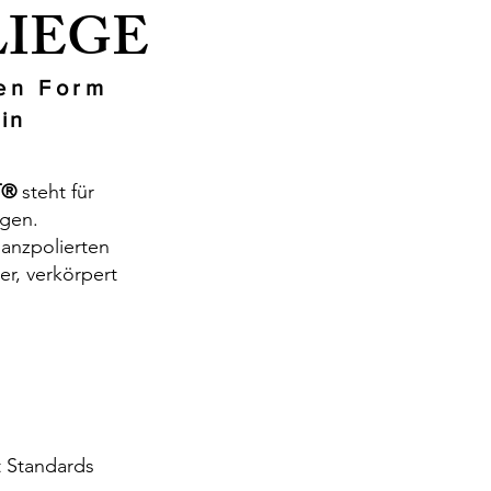
LIEGE
ten Form
in
T®
steht für
igen.
lanzpolierten
r, verkörpert
t Standards