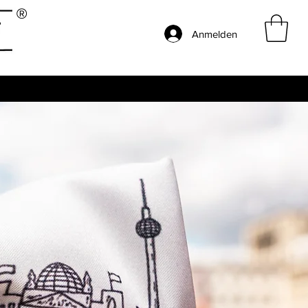
®
Anmelden